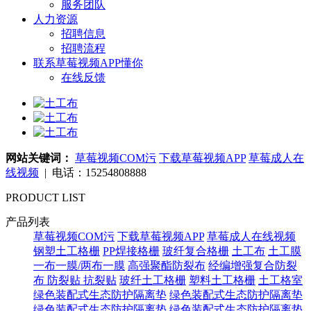
服务团队
人力资源
招聘信息
招聘流程
联系草莓视频APP懂你
在线反馈
网站关键词：
草莓视频COM污
下载草莓视频APP
草莓成人在
线视频
| 电话：15254808888
PRODUCT LIST
产品列表
草莓视频COM污
下载草莓视频APP
草莓成人在线视频
钢塑土工格栅
PP焊接格栅
玻纤复合格栅
土工布
土工膜
一布一膜/两布一膜
高强聚酯防裂布
经编增强复合防裂
布
防裂贴 抗裂贴
玻纤土工格栅
塑料土工格栅
土工格室
绿色装配式生态防护隔离垫
绿色装配式生态防护隔离垫
绿色装配式生态防护隔离垫
绿色装配式生态防护隔离垫