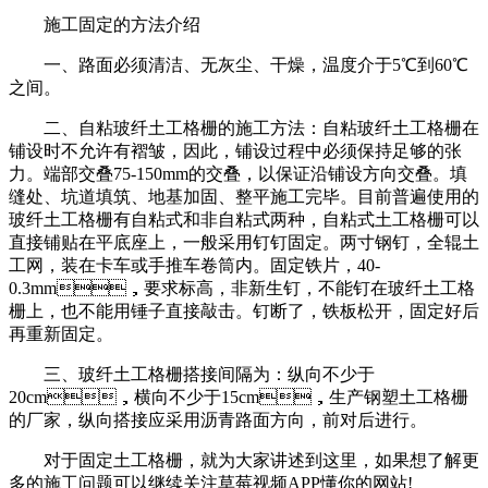
施工固定的方法介绍
一、路面必须清洁、无灰尘、干燥，温度介于5℃到60℃
之间。
二、自粘玻纤土工格栅的施工方法：自粘玻纤土工格栅在
铺设时不允许有褶皱，因此，铺设过程中必须保持足够的张
力。端部交叠75-150mm的交叠，以保证沿铺设方向交叠。填
缝处、坑道填筑、地基加固、整平施工完毕。目前普遍使用的
玻纤土工格栅有自粘式和非自粘式两种，自粘式土工格栅可以
直接铺贴在平底座上，一般采用钉钉固定。两寸钢钉，全辊土
工网，装在卡车或手推车卷筒内。固定铁片，40-
0.3mm，要求标高，非新生钉，不能钉在玻纤土工格
栅上，也不能用锤子直接敲击。钉断了，铁板松开，固定好后
再重新固定。
三、玻纤土工格栅搭接间隔为：纵向不少于
20cm，横向不少于15cm，生产钢塑土工格栅
的厂家，纵向搭接应采用沥青路面方向，前对后进行。
对于固定土工格栅，就为大家讲述到这里，如果想了解更
多的施工问题可以继续关注草莓视频APP懂你的网站!