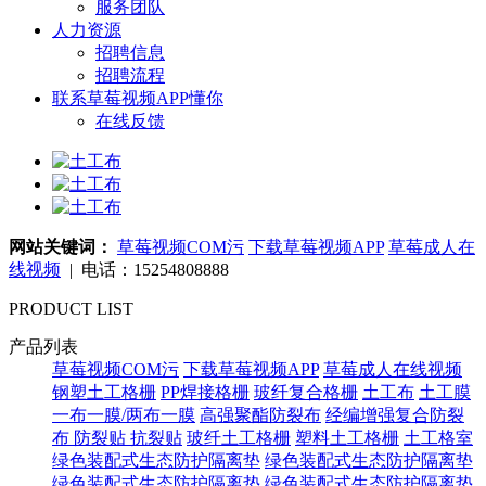
服务团队
人力资源
招聘信息
招聘流程
联系草莓视频APP懂你
在线反馈
网站关键词：
草莓视频COM污
下载草莓视频APP
草莓成人在
线视频
| 电话：15254808888
PRODUCT LIST
产品列表
草莓视频COM污
下载草莓视频APP
草莓成人在线视频
钢塑土工格栅
PP焊接格栅
玻纤复合格栅
土工布
土工膜
一布一膜/两布一膜
高强聚酯防裂布
经编增强复合防裂
布
防裂贴 抗裂贴
玻纤土工格栅
塑料土工格栅
土工格室
绿色装配式生态防护隔离垫
绿色装配式生态防护隔离垫
绿色装配式生态防护隔离垫
绿色装配式生态防护隔离垫