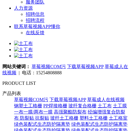
服务团队
人力资源
招聘信息
招聘流程
联系草莓视频APP懂你
在线反馈
网站关键词：
草莓视频COM污
下载草莓视频APP
草莓成人在
线视频
| 电话：15254808888
PRODUCT LIST
产品列表
草莓视频COM污
下载草莓视频APP
草莓成人在线视频
钢塑土工格栅
PP焊接格栅
玻纤复合格栅
土工布
土工膜
一布一膜/两布一膜
高强聚酯防裂布
经编增强复合防裂
布
防裂贴 抗裂贴
玻纤土工格栅
塑料土工格栅
土工格室
绿色装配式生态防护隔离垫
绿色装配式生态防护隔离垫
绿色装配式生态防护隔离垫
绿色装配式生态防护隔离垫