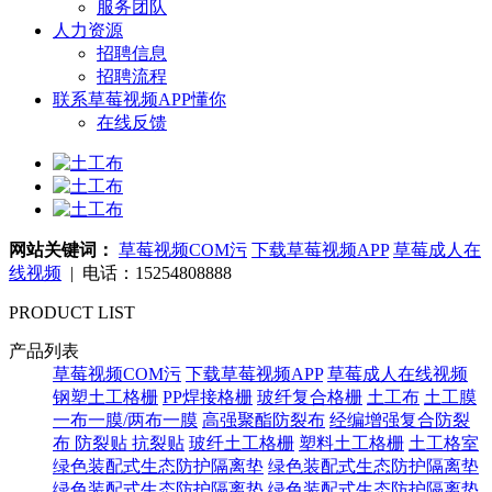
服务团队
人力资源
招聘信息
招聘流程
联系草莓视频APP懂你
在线反馈
网站关键词：
草莓视频COM污
下载草莓视频APP
草莓成人在
线视频
| 电话：15254808888
PRODUCT LIST
产品列表
草莓视频COM污
下载草莓视频APP
草莓成人在线视频
钢塑土工格栅
PP焊接格栅
玻纤复合格栅
土工布
土工膜
一布一膜/两布一膜
高强聚酯防裂布
经编增强复合防裂
布
防裂贴 抗裂贴
玻纤土工格栅
塑料土工格栅
土工格室
绿色装配式生态防护隔离垫
绿色装配式生态防护隔离垫
绿色装配式生态防护隔离垫
绿色装配式生态防护隔离垫