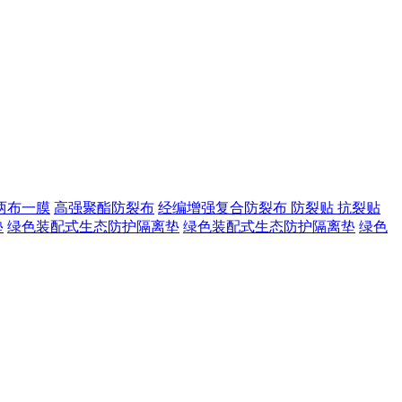
两布一膜
高强聚酯防裂布
经编增强复合防裂布
防裂贴 抗裂贴
垫
绿色装配式生态防护隔离垫
绿色装配式生态防护隔离垫
绿色