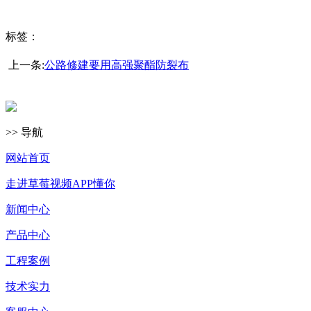
标签：
上一条:
公路修建要用高强聚酯防裂布
>> 导航
网站首页
走进草莓视频APP懂你
新闻中心
产品中心
工程案例
技术实力