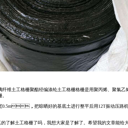
土工格栅聚酯经编涤纶土工格栅格栅是用聚丙烯、聚氯
。
宽0.5m，把晾晒好的基底土进行整平后用12T振动压路机
土工格栅了吗，我想大家是了解了。希望我的文章能给大