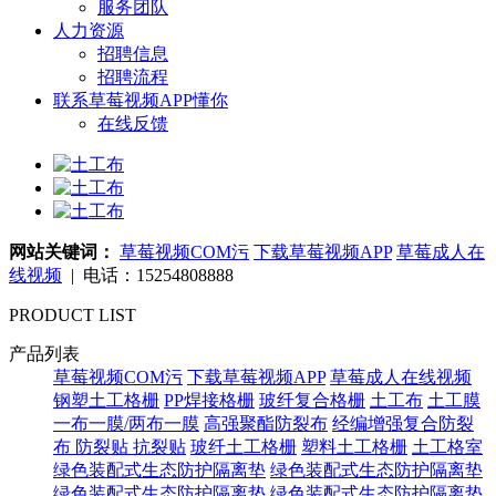
服务团队
人力资源
招聘信息
招聘流程
联系草莓视频APP懂你
在线反馈
网站关键词：
草莓视频COM污
下载草莓视频APP
草莓成人在
线视频
| 电话：15254808888
PRODUCT LIST
产品列表
草莓视频COM污
下载草莓视频APP
草莓成人在线视频
钢塑土工格栅
PP焊接格栅
玻纤复合格栅
土工布
土工膜
一布一膜/两布一膜
高强聚酯防裂布
经编增强复合防裂
布
防裂贴 抗裂贴
玻纤土工格栅
塑料土工格栅
土工格室
绿色装配式生态防护隔离垫
绿色装配式生态防护隔离垫
绿色装配式生态防护隔离垫
绿色装配式生态防护隔离垫