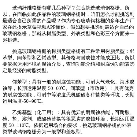
玻璃纤维格栅有哪几品种型？怎么挑选玻璃钢格栅。所
以，在面临如此多品种的玻璃钢格栅时，咱们怎么才能挑选到
最适合自己所需的产品呢？作为专心玻璃钢格栅的多年生产厂
家在此提示草莓视频APP懂你，假如想要挑选到最适合自己的
玻璃钢格栅，那就从树脂类型、外表类型和色彩三个方面来一
起挑选。
挑选玻璃钢格栅的树脂类型格栅有三种常用树脂类型：邻
苯型、间苯型和乙烯基型。其价格与耐腐蚀才能成正比，所以
要依据运用环境的腐蚀介质，查询功能介绍和耐腐蚀功能表选
定最经济的树脂类型。
邻苯型：具有一般的耐腐蚀功能，可耐大气老化、海水腐
蚀等，长期运用温度-50--60℃。间苯型（市政用）：具有优秀
的耐腐蚀功能，可耐中等浓度无机酸硷各种盐类等环境，长期
运用温度-50--90℃。
乙烯基型（化工用）：具有优异的耐腐蚀功能，可耐酸、
硷、盐、溶剂、或酸硷替换等很恶劣的腐蚀环境，长期运用温
度-50--110℃。依据运用场合的要求，挑选玻璃钢格栅的外表
类型玻璃钢格栅分为一般型和盖板型。