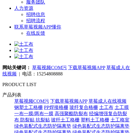
服务团队
人力资源
招聘信息
招聘流程
联系草莓视频APP懂你
在线反馈
网站关键词：
草莓视频COM污
下载草莓视频APP
草莓成人在
线视频
| 电话：15254808888
PRODUCT LIST
产品列表
草莓视频COM污
下载草莓视频APP
草莓成人在线视频
钢塑土工格栅
PP焊接格栅
玻纤复合格栅
土工布
土工膜
一布一膜/两布一膜
高强聚酯防裂布
经编增强复合防裂
布
防裂贴 抗裂贴
玻纤土工格栅
塑料土工格栅
土工格室
绿色装配式生态防护隔离垫
绿色装配式生态防护隔离垫
绿色装配式生态防护隔离垫
绿色装配式生态防护隔离垫