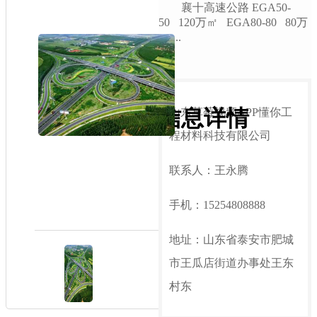
襄十高速公路 EGA50-
50 120万㎡ EGA80-80 80万
㎡ ...
信息详情
山东草莓视频APP懂你工
程材料科技有限公司
联系人：王永腾
手机：15254808888
地址：山东省泰安市肥城
市王瓜店街道办事处王东
村东