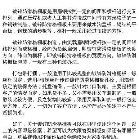
镀锌防滑格栅板是用扁钢按照一定的间距和横杆进行交叉
排列，通过压焊机或者人工将其焊接成中间带有方形格子的一
种钢铁制品，镀锌防滑格栅板主要用来做水沟盖板，钢结构平
台板，钢梯的踏步板等．横杆一般采用经过扭绞的方钢。
镀锌防滑格栅板构造，由负载扁钢和横杆按一定的间距经
纬排列而成格栅，经向为负载扁钢，即镀锌防滑格栅板的长度
方向；纬向为横杆，即镀锌防滑格栅板的宽度方向。镀锌防滑
格栅板包装，一般有三种包装办法。
打包带打捆，一般适用于比较规整的镀锌防滑格栅板；螺
丝杆固定，选用4根螺丝杆传过镀锌防滑格栅板孔径，用螺丝
确定的确保办法；托盘确保，一般针对出口装箱。主要是根据
客户的情况而定，如果货不多，又不需要用叉车装卸的，一般
散装比较方便。反之货物比较多，采用叉车装卸的一般打包会
更方便，总之，一切为了客户方便，保护产品运输途中不产生
货损为准。
好了，关于镀锌防滑格栅板可以在哪里使用这个问题，以
上的内容即是答案，希望可以为大家答疑解惑如果还有哪里不
明白，草莓视频APP懂你后续会继续为大家提供帮助。