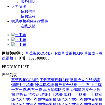
服务团队
人力资源
招聘信息
招聘流程
联系草莓视频APP懂你
在线反馈
网站关键词：
草莓视频COM污
下载草莓视频APP
草莓成人在
线视频
| 电话：15254808888
PRODUCT LIST
产品列表
草莓视频COM污
下载草莓视频APP
草莓成人在线视频
钢塑土工格栅
PP焊接格栅
玻纤复合格栅
土工布
土工膜
一布一膜/两布一膜
高强聚酯防裂布
经编增强复合防裂
布
防裂贴 抗裂贴
玻纤土工格栅
塑料土工格栅
土工格室
绿色装配式生态防护隔离垫
绿色装配式生态防护隔离垫
绿色装配式生态防护隔离垫
绿色装配式生态防护隔离垫